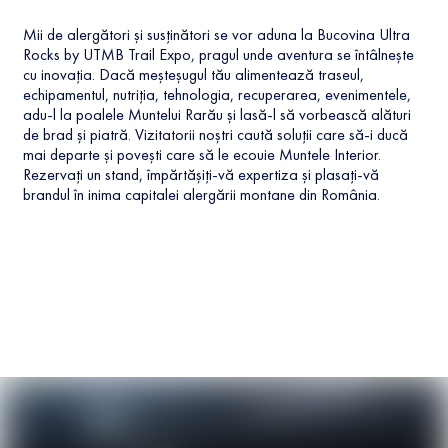
Mii de alergători și susținători se vor aduna la Bucovina Ultra
Rocks by UTMB Trail Expo, pragul unde aventura se întâlnește
cu inovația. Dacă meșteșugul tău alimentează traseul,
echipamentul, nutriția, tehnologia, recuperarea, evenimentele,
adu-l la poalele Muntelui Rarău și lasă-l să vorbească alături
de brad și piatră. Vizitatorii noștri caută soluții care să-i ducă
mai departe și povești care să le ecouie Muntele Interior.
Rezervați un stand, împărtășiți-vă expertiza și plasați-vă
brandul în inima capitalei alergării montane din România.