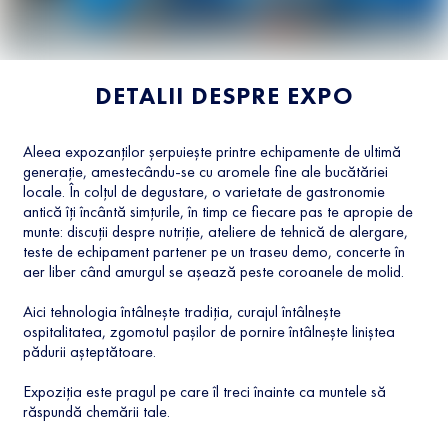
DETALII DESPRE EXPO
Aleea expozanților șerpuiește printre echipamente de ultimă
generație, amestecându-se cu aromele fine ale bucătăriei
locale. În colțul de degustare, o varietate de gastronomie
antică îți încântă simțurile, în timp ce fiecare pas te apropie de
munte: discuții despre nutriție, ateliere de tehnică de alergare,
teste de echipament partener pe un traseu demo, concerte în
aer liber când amurgul se așează peste coroanele de molid.
Aici tehnologia întâlnește tradiția, curajul întâlnește
ospitalitatea, zgomotul pașilor de pornire întâlnește liniștea
pădurii așteptătoare.
Expoziția este pragul pe care îl treci înainte ca muntele să
răspundă chemării tale.