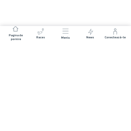
Pagina de
Races
News
Conectează-te
Meniu
pornire
JOIN US