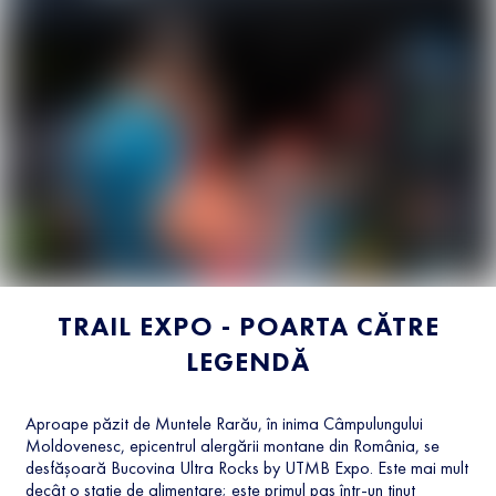
TRAIL EXPO - POARTA CĂTRE
LEGENDĂ
Aproape păzit de Muntele Rarău, în inima Câmpulungului
Moldovenesc, epicentrul alergării montane din România, se
desfășoară Bucovina Ultra Rocks by UTMB Expo. Este mai mult
decât o stație de alimentare; este primul pas într-un ținut