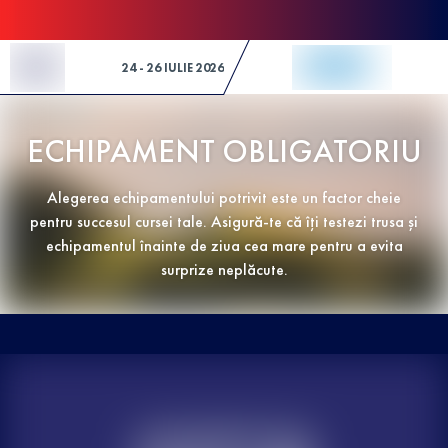
Skip to Content
24 - 26 IULIE 2026
ECHIPAMENT OBLIGATORIU
Alegerea echipamentului potrivit este un factor cheie
pentru succesul cursei tale. Asigură-te că îți testezi trusa și
echipamentul înainte de ziua cea mare pentru a evita
surprize neplăcute.