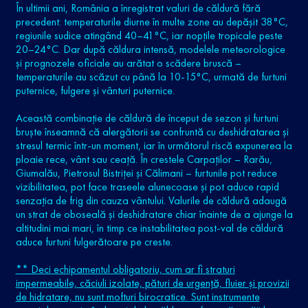
În ultimii ani, România a înregistrat valuri de căldură fără
precedent: temperaturile diurne în multe zone au depășit 38°C,
regiunile sudice atingând 40–41°C, iar nopțile tropicale peste
20–24°C. Dar după căldura intensă, modelele meteorologice
și prognozele oficiale au arătat o scădere bruscă –
temperaturile au scăzut cu până la 10-15°C, urmată de furtuni
puternice, fulgere și vânturi puternice.
Această combinație de căldură de început de sezon și furtuni
bruște înseamnă că alergătorii se confruntă cu deshidratarea și
stresul termic într-un moment, iar în următorul riscă expunerea la
ploaie rece, vânt sau ceață. În crestele Carpaților – Rarău,
Giumalău, Pietrosul Bistriței și Călimani – furtunile pot reduce
vizibilitatea, pot face traseele alunecoase și pot aduce rapid
senzația de frig din cauza vântului. Valurile de căldură adaugă
un strat de oboseală și deshidratare chiar înainte de a ajunge la
altitudini mai mari, în timp ce instabilitatea post-val de căldură
aduce furtuni fulgerătoare pe creste.
** Deci echipamentul obligatoriu, cum ar fi straturi
impermeabile, căciuli izolate, pături de urgență, fluier și provizii
de hidratare, nu sunt mofturi birocratice. Sunt instrumente