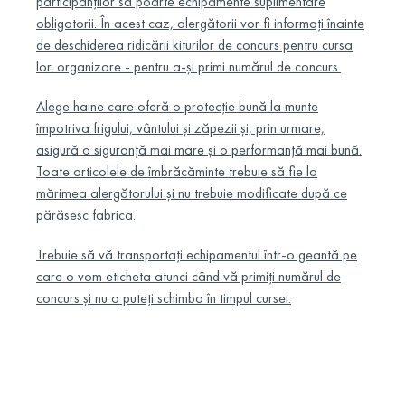
participanților să poarte echipamente suplimentare
obligatorii. În acest caz, alergătorii vor fi informați înainte
de deschiderea ridicării kiturilor de concurs pentru cursa
lor. organizare - pentru a-și primi numărul de concurs.
Alege haine care oferă o protecție bună la munte
împotriva frigului, vântului și zăpezii și, prin urmare,
asigură o siguranță mai mare și o performanță mai bună.
Toate articolele de îmbrăcăminte trebuie să fie la
mărimea alergătorului și nu trebuie modificate după ce
părăsesc fabrica.
Trebuie să vă transportați echipamentul într-o geantă pe
care o vom eticheta atunci când vă primiți numărul de
concurs și nu o puteți schimba în timpul cursei.