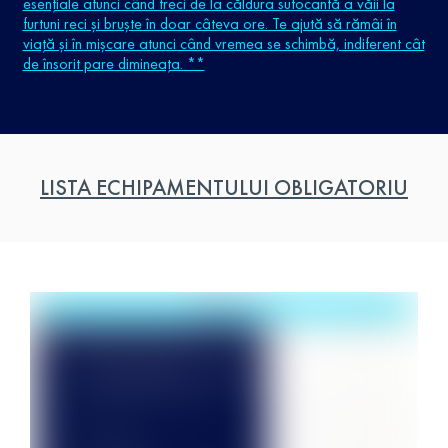
esențiale atunci când treci de la căldura sufocantă a văii la
furtuni reci și bruște în doar câteva ore. Te ajută să rămâi în
viață și în mișcare atunci când vremea se schimbă, indiferent cât
de însorit pare dimineața. **
LISTA ECHIPAMENTULUI OBLIGATORIU