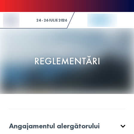
Skip to Content
24 - 26 IULIE 2026
REGLEMENTĂRI
Angajamentul alergătorului